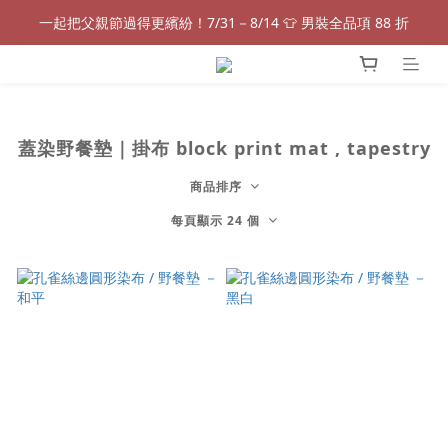
一起把父親節過得更繽紛！7/31－8/14 👕 男裝全品項 88 折
一起把父親節過得更繽紛！7/31－8/14 👕 男裝全品項 88 折
免費加入探索旅人，解鎖更多會員優惠吧！
全新款式花色上架囉✨輸入「Tramper100」即享100元優惠！
蓋染野餐墊｜掛布 block print mat , tapestry
一起把父親節過得更繽紛！7/31－8/14 👕 男裝全品項 88 折
商品排序
每頁顯示 24 個