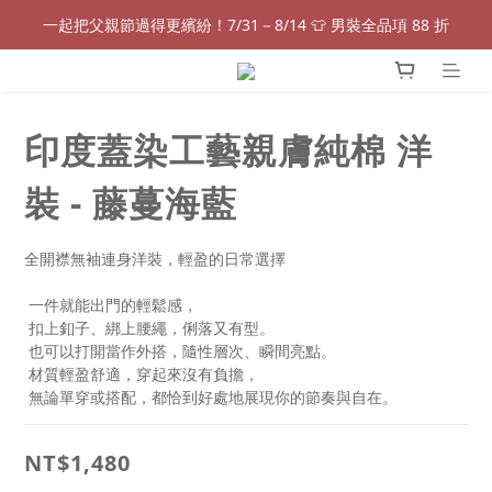
一起把父親節過得更繽紛！7/31－8/14 👕 男裝全品項 88 折
一起把父親節過得更繽紛！7/31－8/14 👕 男裝全品項 88 折
免費加入探索旅人，解鎖更多會員優惠吧！
全新款式花色上架囉✨輸入「Tramper100」即享100元優惠！
印度蓋染工藝親膚純棉 洋
一起把父親節過得更繽紛！7/31－8/14 👕 男裝全品項 88 折
裝 - 藤蔓海藍
全開襟無袖連身洋裝，輕盈的日常選擇
 一件就能出門的輕鬆感，
 扣上釦子、綁上腰繩，俐落又有型。
 也可以打開當作外搭，隨性層次、瞬間亮點。
 材質輕盈舒適，穿起來沒有負擔，
 無論單穿或搭配，都恰到好處地展現你的節奏與自在。
NT$1,480